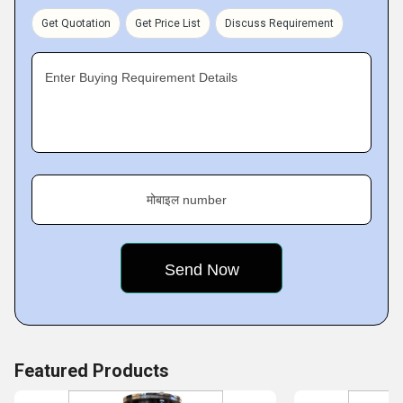
concept designing at competitive prices.
Get Quotation
Get Price List
Discuss Requirement
Pioneering:
CHOYAL developed the Flourmills & Emery Stones with
Enter Buying Requirement Details
Danish products. We were the very first exporter in this
sector (1970). The unit was also awarded प्रमाणपत्र for
Excellence in Export year after year.
Growth:
In the year 1975, Mr. R.D. Sharma visited different countries
मोबाइल number
and in 1977, the unit decided to incorporate Private
Featured Products