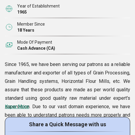
Year of Establishment
1965
Member Since
18 Years
Mode Of Payment
Cash Advance (CA)
Since 1965, we have been serving our patrons as a reliable
manufacturer and exporter of all types of Grain Processing,
Grain Handling systems, Horizontal Flour Mills, etc. We
assure that these products are made as per world quality
standard using good quality raw material under expert's
supervision. Due to our vast domain experience, we have
Know More
been able to understand patrons needs more properly and
deliver the products accordingly. Moreover, we also offer
Share a Quick Message with us
the best services such as turnkey projects, photo गेलरी and