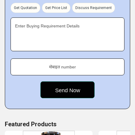
concept designing at competitive prices.
Get Quotation
Get Price List
Discuss Requirement
Pioneering:
CHOYAL developed the Flourmills & Emery Stones with
Enter Buying Requirement Details
Danish products. We were the very first exporter in this
sector (1970). The unit was also awarded प्रमाणपत्र for
Excellence in Export year after year.
Growth:
In the year 1975, Mr. R.D. Sharma visited different countries
मोबाइल number
and in 1977, the unit decided to incorporate Private
Featured Products