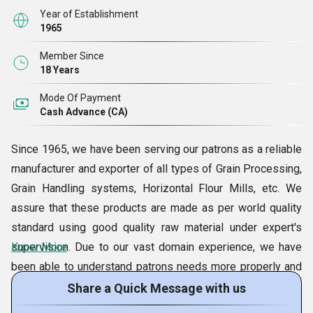
Year of Establishment
1965
Member Since
18 Years
Mode Of Payment
Cash Advance (CA)
Since 1965, we have been serving our patrons as a reliable
manufacturer and exporter of all types of Grain Processing,
Grain Handling systems, Horizontal Flour Mills, etc. We
assure that these products are made as per world quality
standard using good quality raw material under expert's
supervision. Due to our vast domain experience, we have
Know More
been able to understand patrons needs more properly and
deliver the products accordingly. Moreover, we also offer
Share a Quick Message with us
the best services such as turnkey projects, photo गेलरी and