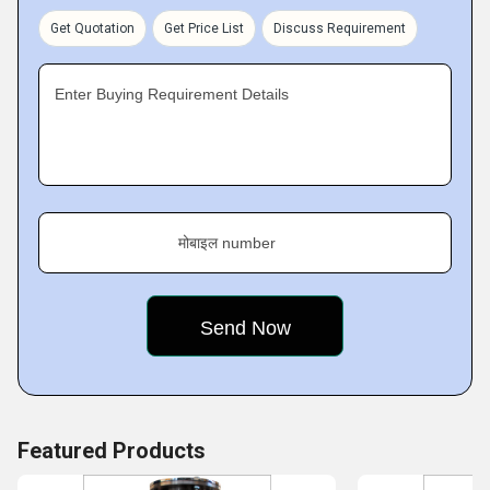
concept designing at competitive prices.
Get Quotation
Get Price List
Discuss Requirement
Pioneering:
CHOYAL developed the Flourmills & Emery Stones with
Enter Buying Requirement Details
Danish products. We were the very first exporter in this
sector (1970). The unit was also awarded प्रमाणपत्र for
Excellence in Export year after year.
Growth:
In the year 1975, Mr. R.D. Sharma visited different countries
मोबाइल number
and in 1977, the unit decided to incorporate Private
Featured Products