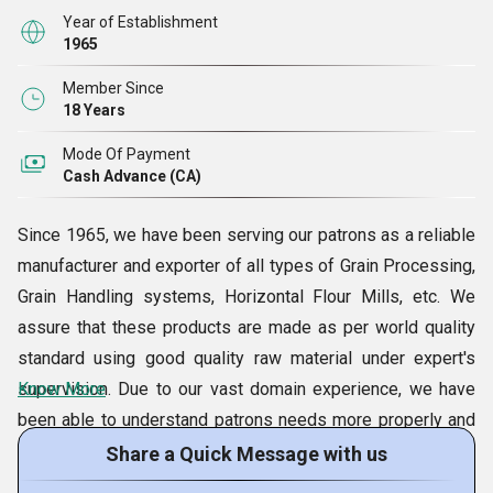
Year of Establishment
1965
Member Since
18 Years
Mode Of Payment
Cash Advance (CA)
Since 1965, we have been serving our patrons as a reliable
manufacturer and exporter of all types of Grain Processing,
Grain Handling systems, Horizontal Flour Mills, etc. We
assure that these products are made as per world quality
standard using good quality raw material under expert's
supervision. Due to our vast domain experience, we have
Know More
been able to understand patrons needs more properly and
deliver the products accordingly. Moreover, we also offer
Share a Quick Message with us
the best services such as turnkey projects, photo गेलरी and