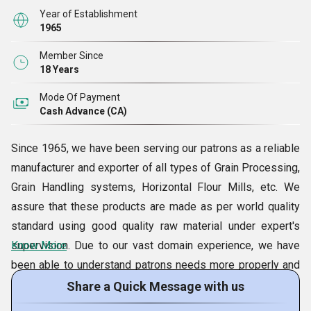
Year of Establishment
1965
Member Since
18 Years
Mode Of Payment
Cash Advance (CA)
Since 1965, we have been serving our patrons as a reliable
manufacturer and exporter of all types of Grain Processing,
Grain Handling systems, Horizontal Flour Mills, etc. We
assure that these products are made as per world quality
standard using good quality raw material under expert's
supervision. Due to our vast domain experience, we have
Know More
been able to understand patrons needs more properly and
deliver the products accordingly. Moreover, we also offer
Share a Quick Message with us
the best services such as turnkey projects, photo गेलरी and