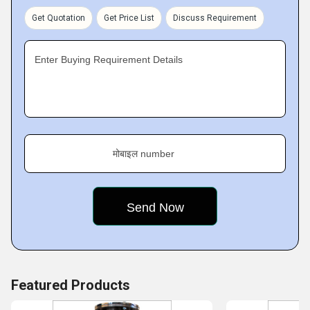
concept designing at competitive prices.
Get Quotation
Get Price List
Discuss Requirement
Pioneering:
CHOYAL developed the Flourmills & Emery Stones with
Enter Buying Requirement Details
Danish products. We were the very first exporter in this
sector (1970). The unit was also awarded प्रमाणपत्र for
Excellence in Export year after year.
Growth:
In the year 1975, Mr. R.D. Sharma visited different countries
मोबाइल number
and in 1977, the unit decided to incorporate Private
Featured Products